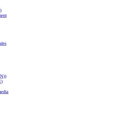
)
ment
ales
ON))
E)
media