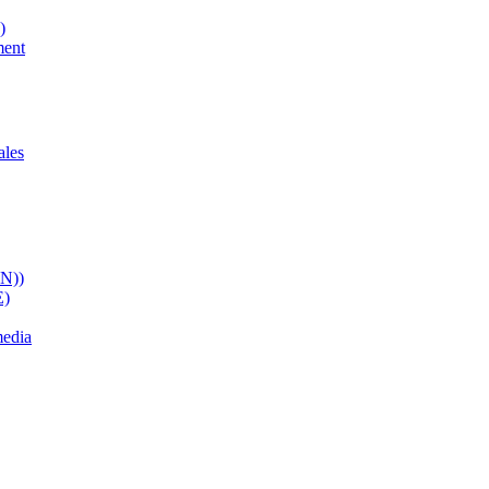
)
ment
ales
ON))
E)
media